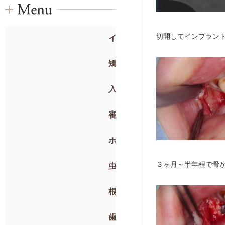
切開してインプラン
インプラント
矯正歯科
入れ歯
審美歯科
ホワイトニング
３ヶ月～半年程で骨
虫歯治療・抜歯
根管治療
歯周病