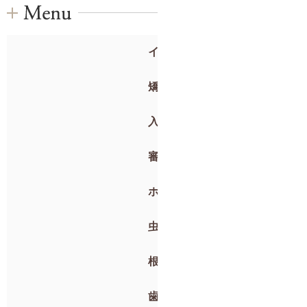
インプラント
矯正歯科
入れ歯
審美歯科
ホワイトニング
虫歯治療・抜歯
根管治療
歯周病