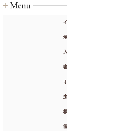
インプラント
矯正歯科
入れ歯
審美歯科
ホワイトニング
虫歯治療・抜歯
根管治療
歯周病