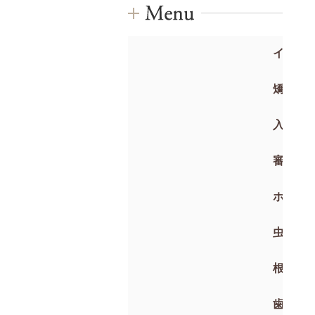
インプ
矯正歯
入れ歯
審美歯
ホワイ
虫歯治
根管治
歯周病