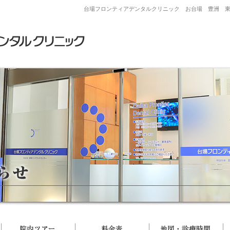
台場フロンティアデンタルクリニック お台場 豊洲 東
院長・スタッフ
院内ツアー
料金表
地