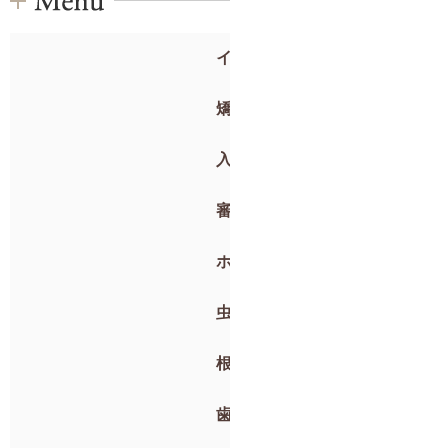
インプラント
矯正歯科
入れ歯
審美歯科
ホワイトニング
虫歯治療・抜歯
根管治療
歯周病