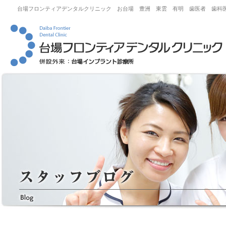
台場フロンティアデンタルクリニック お台場 豊洲 東雲 有明 歯医者 歯科