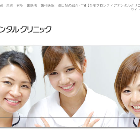
 東雲 有明 歯医者 歯科医院｜洗口剤の紹介!(^^)!【台場フロンティアデンタルク
ワイ