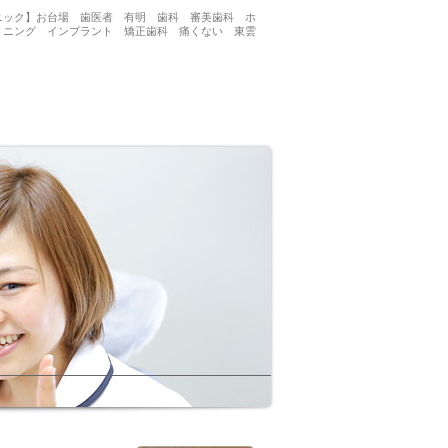
リニック】お台場 歯医者 有明 歯科 審美歯科 ホ
トニング インプラント 矯正歯科 痛くない 東雲