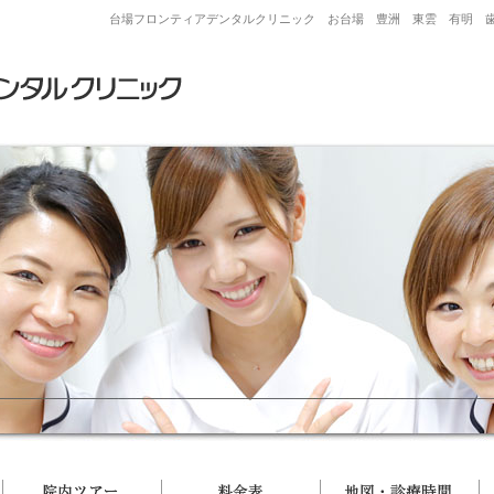
台場フロンティアデンタルクリニック お台場 豊洲 東雲 有明 
院長・スタッフ
院内ツアー
料金表
地