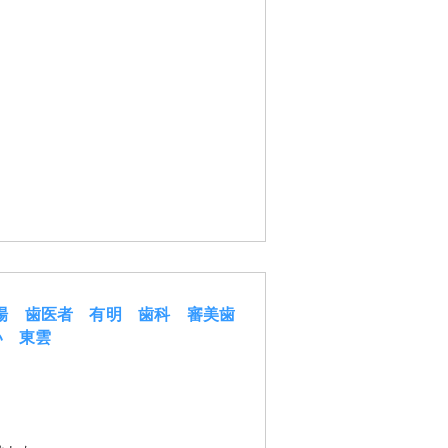
場 歯医者 有明 歯科 審美歯
い 東雲