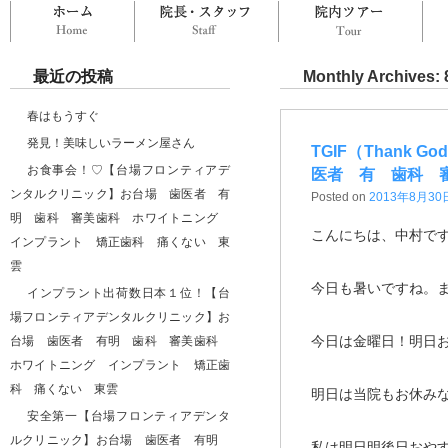
ホーム
院長・スタッフ
院
最近の投稿
Monthly Archives:
春はもうすぐ
発見！美味しいラーメン屋さん
TGIF（Thank 
お食事会！♡【台場フロンティアデ
医者 有 歯科 
ンタルクリニック】お台場 歯医者 有
Posted on
2013年8月30
明 歯科 審美歯科 ホワイトニング
こんにちは、中村で
インプラント 矯正歯科 痛くない 東
雲
今日も暑いですね。
インプラント出荷数日本１位！【台
場フロンティアデンタルクリニック】お
今日は金曜日！明日
台場 歯医者 有明 歯科 審美歯科
ホワイトニング インプラント 矯正歯
科 痛くない 東雲
明日は当院もお休み
安全第一【台場フロンティアデンタ
ルクリニック】お台場 歯医者 有明
私は明日明後日おや