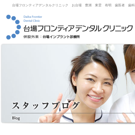
台場フロンティアデンタルクリニック お台場 豊洲 東雲 有明 歯医者 歯科医院｜TGI