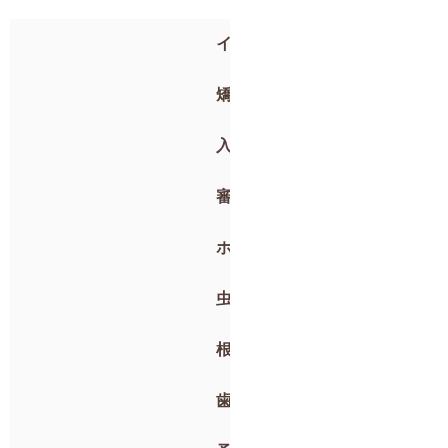
インプラント
矯正歯科
入れ歯
審美歯科
ホワイトニング
虫歯治療・抜歯
根管治療
歯周病