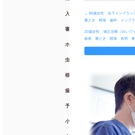
入れ歯
←
66歳女性 右下インプラ
勝どき 晴海 歯科 インプ
審美歯科
20歳女性 矯正治療（白い
銀座 勝どき 晴海 有明 
ホワイトニング
虫歯治療・抜歯
根管治療
歯周病
予防歯科
小児歯科