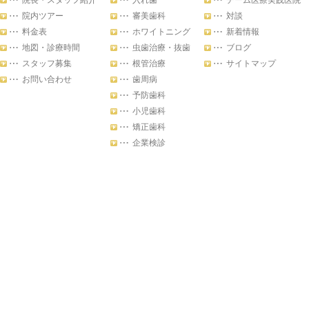
院長・スタッフ紹介
入れ歯
チーム医療実践医院
院内ツアー
審美歯科
対談
料金表
ホワイトニング
新着情報
地図・診療時間
虫歯治療・抜歯
ブログ
スタッフ募集
根管治療
サイトマップ
お問い合わせ
歯周病
予防歯科
小児歯科
矯正歯科
企業検診