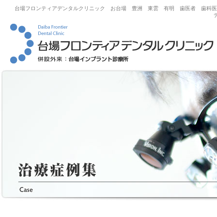
台場フロンティアデンタルクリニック お台場 豊洲 東雲 有明 歯医者 歯科医