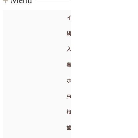
インプラント
矯正歯科
入れ歯
審美歯科
ホワイトニング
虫歯治療・抜歯
根管治療
歯周病