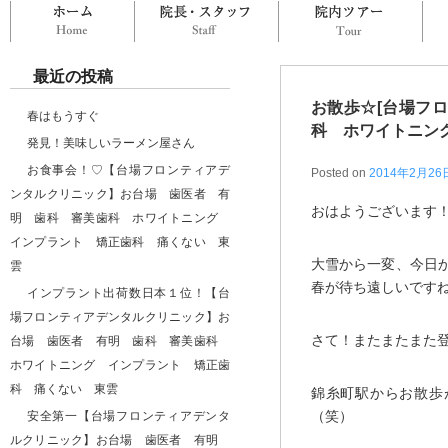
ホーム
院長・スタッフ
院
最近の投稿
お散歩☆[台場フ
春はもうすぐ
科 ホワイトニン
発見！美味しいラーメン屋さん
お食事会！♡【台場フロンティアデ
Posted on
2014年2月26
ンタルクリニック】お台場 歯医者 有
おはようございます
明 歯科 審美歯科 ホワイトニング
インプラント 矯正歯科 痛くない 東
大雪から一変、今日
雲
春が待ち遠しいです
インプラント出荷数日本１位！【台
場フロンティアデンタルクリニック】お
さて！またまたまた
台場 歯医者 有明 歯科 審美歯科
ホワイトニング インプラント 矯正歯
科 痛くない 東雲
錦糸町駅からお散歩
（笑）
安全第一【台場フロンティアデンタ
ルクリニック】お台場 歯医者 有明