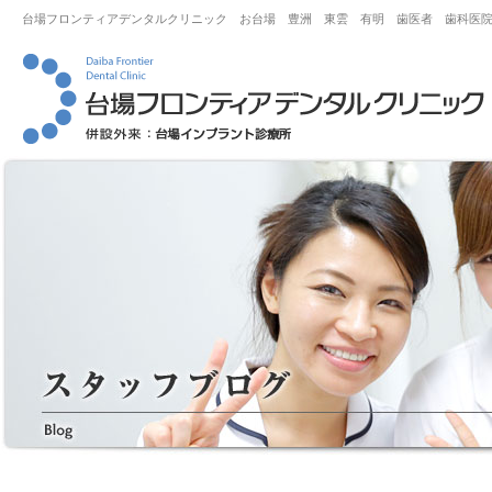
台場フロンティアデンタルクリニック お台場 豊洲 東雲 有明 歯医者 歯科医院