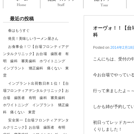
最近の投稿
オーヴォ！！【台
春はもうすぐ
科
発見！美味しいラーメン屋さん
お食事会！♡【台場フロンティアデ
Posted on
2014年2月18
ンタルクリニック】お台場 歯医者 有
こんにちは、受付の
明 歯科 審美歯科 ホワイトニング
インプラント 矯正歯科 痛くない 東
今お台場でやってい
雲
インプラント出荷数日本１位！【台
行って来ましたよ～
場フロンティアデンタルクリニック】お
台場 歯医者 有明 歯科 審美歯科
ホワイトニング インプラント 矯正歯
しかも姉が予約して
科 痛くない 東雲
安全第一【台場フロンティアデンタ
初日ってレッドカー
ルクリニック】お台場 歯医者 有明
くりしました！