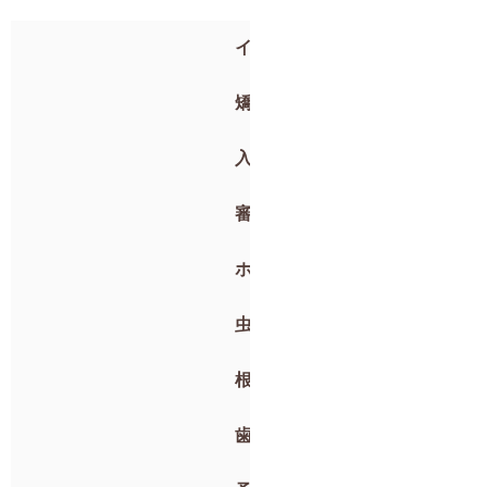
インプラント
矯正歯科
入れ歯
審美歯科
ホワイトニング
虫歯治療・抜歯
根管治療
歯周病