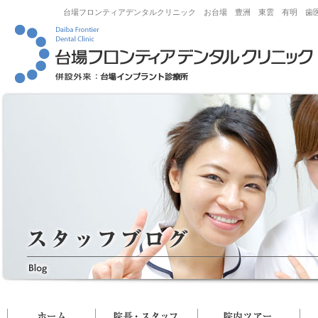
台場フロンティアデンタルクリニック お台場 豊洲 東雲 有明 歯
ホーム
院長・スタッフ
院