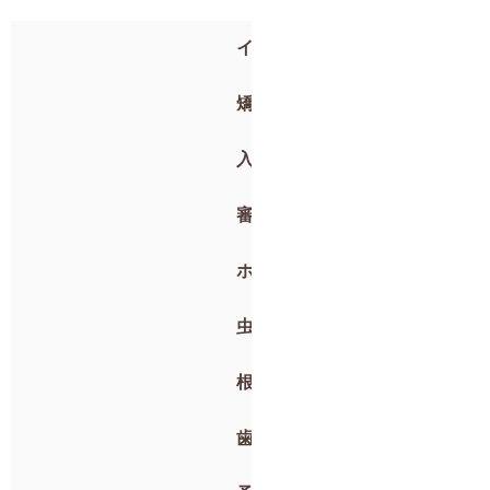
インプラント
矯正歯科
入れ歯
審美歯科
ホワイトニング
虫歯治療・抜歯
根管治療
歯周病