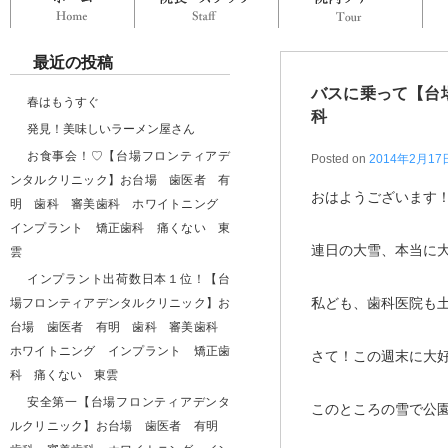
最近の投稿
バスに乗って【台
春はもうすぐ
科
発見！美味しいラーメン屋さん
お食事会！♡【台場フロンティアデ
Posted on
2014年2月17
ンタルクリニック】お台場 歯医者 有
おはようございます
明 歯科 審美歯科 ホワイトニング
インプラント 矯正歯科 痛くない 東
連日の大雪、本当に
雲
インプラント出荷数日本１位！【台
私ども、歯科医院も
場フロンティアデンタルクリニック】お
台場 歯医者 有明 歯科 審美歯科
ホワイトニング インプラント 矯正歯
さて！この週末に大
科 痛くない 東雲
安全第一【台場フロンティアデンタ
このところの雪で公
ルクリニック】お台場 歯医者 有明