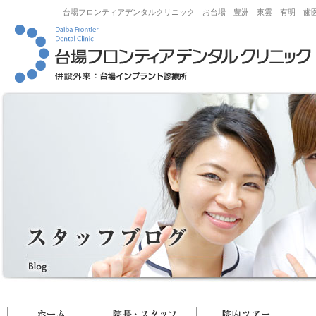
台場フロンティアデンタルクリニック お台場 豊洲 東雲 有明 歯
ホーム
院長・スタッフ
院